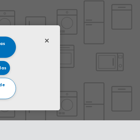
las
das
 de