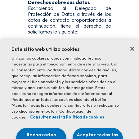
Derechos sobre sus datos
Escribiendo al Delegado de
Protección de Datos a través de los
datos de contacto proporcionados a
continuación, tiene el derecho de
solicitarnos lo siguiente:
una copia de la información
personal que tenemos sobre
Este sitio web utiliza cookies
usted;
Utilizamos cookies propias con finalidad técnica,
una copia de la información
necesarias para el funcionamiento de este sitio web. Con
personal que usted nos ha
su consentimiento, podremos utilizar cookies de análisis,
facilitado, que le será remitida a
que recopilan información de forma anónima, para
usted o a un tercero en un
mejorar el funcionamiento y los servicios ofrecidos en el
formato electrónico de uso
mismo y analizar sus hábitos de navegación. Estas
común;
cookies no recogen información de carácter personal.
actualizar o corregir su
Puede aceptar todas las cookies clicando el botón
información personal con el fin
“Aceptar todas las cookies” o configurarlas o rechazar su
de mantenerla al día;
uso clicando en el botón “Configuración de
eliminar su información personal
cookies”.
Consulte nuestra Política de cookies
de nuestros registros si ya no es
necesaria para el propósito
original; y
Rechazarlas
Aceptar todas las
restringir el tratamiento de su