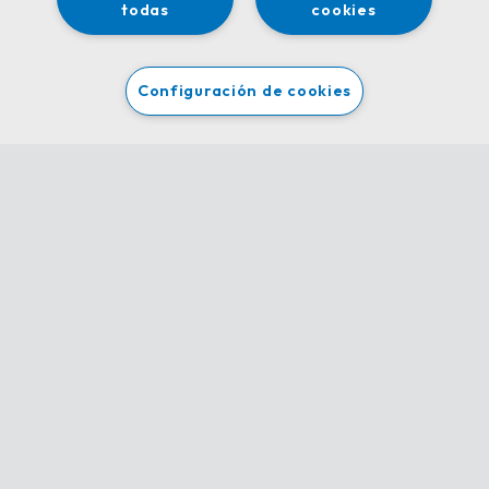
todas
cookies
información personal en ciertas
circunstancias
Y también puede:
Configuración de cookies
oponerse al tratamiento de su
información personal por
nuestra parte, en cuyo caso
cesaremos en el tratamiento o le
explicaremos las razones por las
que no podemos cesar en el
mismo; y
en los casos en los que el
tratamiento se base en su
consentimiento, retirar dicho
consentimiento en cualquier
momento.
Tenga en cuenta que los derechos
anteriores no son absolutos y existen
ciertas excepciones.
También puede presentar una queja
ante la Agencia Española de
Protección de Datos (
www.aepd.es
) si